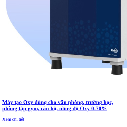
Máy tạo Oxy dùng cho văn phòng, trường học,
phòng tập gym, căn hộ, nồng độ Oxy 0-70%
Xem chi tiết