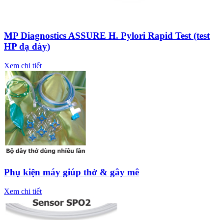
MP Diagnostics ASSURE H. Pylori Rapid Test (test
HP dạ dày)
Xem chi tiết
Phụ kiện máy giúp thở & gây mê
Xem chi tiết