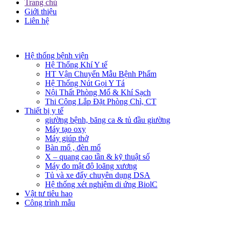
Trang chủ
Giới thiệu
Liên hệ​
Hệ thống bệnh viện
Hệ Thống Khí Y tế
HT Vận Chuyển Mẫu Bệnh Phẩm
Hệ Thống Nút Gọi Y Tá
Nội Thất Phòng Mổ & Khí Sạch
Thi Công Lắp Đặt Phòng Chì, CT
Thiết bị y tế
giường bệnh, băng ca & tủ đầu giường
Máy tạo oxy
Máy giúp thở
Bàn mổ , đèn mổ
X – quang cao tần & kỹ thuật số
Máy đo mật độ loãng xương
Tủ và xe đẩy chuyên dụng DSA
Hệ thống xét nghiệm di ứng BiolC
Vật tư tiêu hao
Công trình mẫu