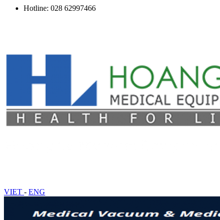
Hotline: 028 62997466
VIET
-
ENG