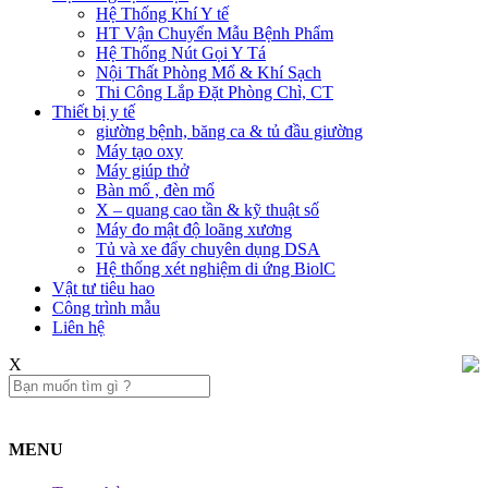
Hệ Thống Khí Y tế
HT Vận Chuyển Mẫu Bệnh Phẩm
Hệ Thống Nút Gọi Y Tá
Nội Thất Phòng Mổ & Khí Sạch
Thi Công Lắp Đặt Phòng Chì, CT
Thiết bị y tế
giường bệnh, băng ca & tủ đầu giường
Máy tạo oxy
Máy giúp thở
Bàn mổ , đèn mổ
X – quang cao tần & kỹ thuật số
Máy đo mật độ loãng xương
Tủ và xe đẩy chuyên dụng DSA
Hệ thống xét nghiệm di ứng BiolC
Vật tư tiêu hao
Công trình mẫu
Liên hệ​
X
MENU