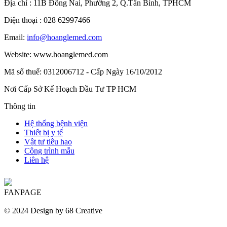
Địa chỉ : 11B Đồng Nai, Phường 2, Q.Tân Bình, TPHCM
Điện thoại :
028 62997466
Email:
info@hoanglemed.com
Website: www.hoanglemed.com
Mã số thuế: 0312006712 - Cấp Ngày 16/10/2012
Nơi Cấp Sở Kế Hoạch Đầu Tư TP HCM
Thông tin
Hệ thống bệnh viện
Thiết bị y tế
Vật tư tiêu hao
Công trình mẫu​
Liên hệ​
FANPAGE
© 2024 Design by 68 Creative