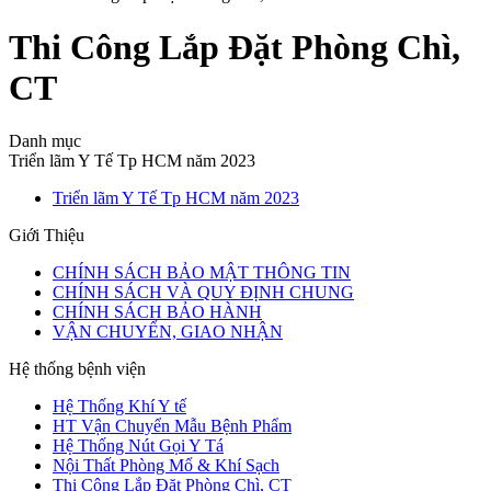
Thi Công Lắp Đặt Phòng Chì,
CT
Danh mục
Triển lãm Y Tế Tp HCM năm 2023
Triển lãm Y Tế Tp HCM năm 2023
Giới Thiệu
CHÍNH SÁCH BẢO MẬT THÔNG TIN
CHÍNH SÁCH VÀ QUY ĐỊNH CHUNG
CHÍNH SÁCH BẢO HÀNH
VẬN CHUYỂN, GIAO NHẬN
Hệ thống bệnh viện
Hệ Thống Khí Y tế
HT Vận Chuyển Mẫu Bệnh Phẩm
Hệ Thống Nút Gọi Y Tá
Nội Thất Phòng Mổ & Khí Sạch
Thi Công Lắp Đặt Phòng Chì, CT