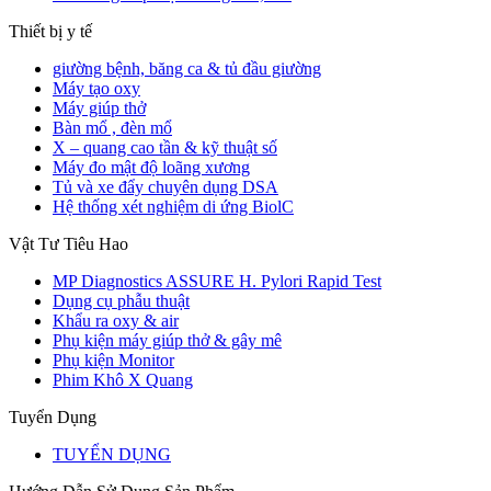
Thiết bị y tế
giường bệnh, băng ca & tủ đầu giường
Máy tạo oxy
Máy giúp thở
Bàn mổ , đèn mổ
X – quang cao tần & kỹ thuật số
Máy đo mật độ loãng xương
Tủ và xe đẩy chuyên dụng DSA
Hệ thống xét nghiệm di ứng BiolC
Vật Tư Tiêu Hao
MP Diagnostics ASSURE H. Pylori Rapid Test
Dụng cụ phẫu thuật
Khẩu ra oxy & air
Phụ kiện máy giúp thở & gây mê
Phụ kiện Monitor
Phim Khô X Quang
Tuyển Dụng
TUYỂN DỤNG