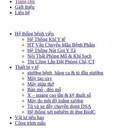
Trang chủ
Giới thiệu
Liên hệ​
Hệ thống bệnh viện
Hệ Thống Khí Y tế
HT Vận Chuyển Mẫu Bệnh Phẩm
Hệ Thống Nút Gọi Y Tá
Nội Thất Phòng Mổ & Khí Sạch
Thi Công Lắp Đặt Phòng Chì, CT
Thiết bị y tế
giường bệnh, băng ca & tủ đầu giường
Máy tạo oxy
Máy giúp thở
Bàn mổ , đèn mổ
X – quang cao tần & kỹ thuật số
Máy đo mật độ loãng xương
Tủ và xe đẩy chuyên dụng DSA
Hệ thống xét nghiệm di ứng BiolC
Vật tư tiêu hao
Công trình mẫu