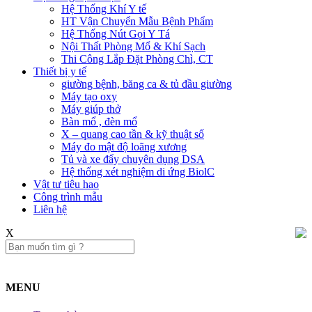
Hệ Thống Khí Y tế
HT Vận Chuyển Mẫu Bệnh Phẩm
Hệ Thống Nút Gọi Y Tá
Nội Thất Phòng Mổ & Khí Sạch
Thi Công Lắp Đặt Phòng Chì, CT
Thiết bị y tế
giường bệnh, băng ca & tủ đầu giường
Máy tạo oxy
Máy giúp thở
Bàn mổ , đèn mổ
X – quang cao tần & kỹ thuật số
Máy đo mật độ loãng xương
Tủ và xe đẩy chuyên dụng DSA
Hệ thống xét nghiệm di ứng BiolC
Vật tư tiêu hao
Công trình mẫu
Liên hệ​
X
MENU