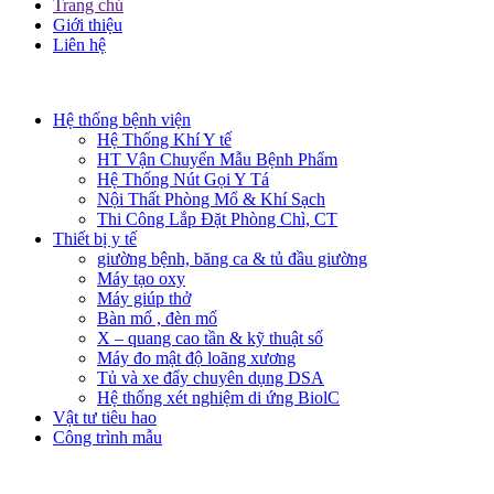
Trang chủ
Giới thiệu
Liên hệ​
Hệ thống bệnh viện
Hệ Thống Khí Y tế
HT Vận Chuyển Mẫu Bệnh Phẩm
Hệ Thống Nút Gọi Y Tá
Nội Thất Phòng Mổ & Khí Sạch
Thi Công Lắp Đặt Phòng Chì, CT
Thiết bị y tế
giường bệnh, băng ca & tủ đầu giường
Máy tạo oxy
Máy giúp thở
Bàn mổ , đèn mổ
X – quang cao tần & kỹ thuật số
Máy đo mật độ loãng xương
Tủ và xe đẩy chuyên dụng DSA
Hệ thống xét nghiệm di ứng BiolC
Vật tư tiêu hao
Công trình mẫu