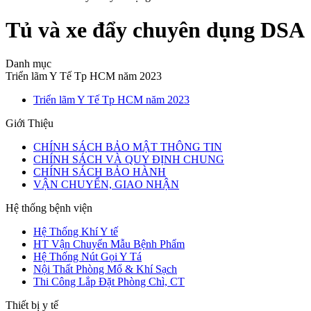
Tủ và xe đẩy chuyên dụng DSA
Danh mục
Triển lãm Y Tế Tp HCM năm 2023
Triển lãm Y Tế Tp HCM năm 2023
Giới Thiệu
CHÍNH SÁCH BẢO MẬT THÔNG TIN
CHÍNH SÁCH VÀ QUY ĐỊNH CHUNG
CHÍNH SÁCH BẢO HÀNH
VẬN CHUYỂN, GIAO NHẬN
Hệ thống bệnh viện
Hệ Thống Khí Y tế
HT Vận Chuyển Mẫu Bệnh Phẩm
Hệ Thống Nút Gọi Y Tá
Nội Thất Phòng Mổ & Khí Sạch
Thi Công Lắp Đặt Phòng Chì, CT
Thiết bị y tế