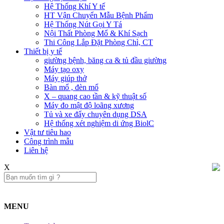
Hệ Thống Khí Y tế
HT Vận Chuyển Mẫu Bệnh Phẩm
Hệ Thống Nút Gọi Y Tá
Nội Thất Phòng Mổ & Khí Sạch
Thi Công Lắp Đặt Phòng Chì, CT
Thiết bị y tế
giường bệnh, băng ca & tủ đầu giường
Máy tạo oxy
Máy giúp thở
Bàn mổ , đèn mổ
X – quang cao tần & kỹ thuật số
Máy đo mật độ loãng xương
Tủ và xe đẩy chuyên dụng DSA
Hệ thống xét nghiệm di ứng BiolC
Vật tư tiêu hao
Công trình mẫu
Liên hệ​
X
MENU