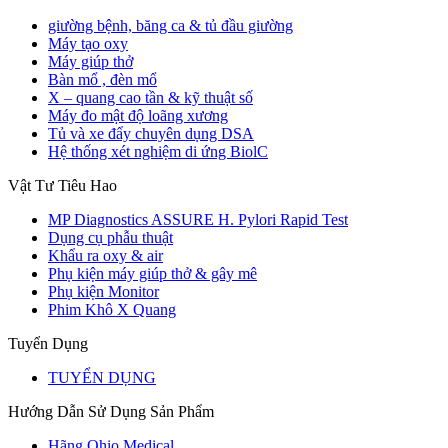
giường bệnh, băng ca & tủ đầu giường
Máy tạo oxy
Máy giúp thở
Bàn mổ , đèn mổ
X – quang cao tần & kỹ thuật số
Máy đo mật độ loãng xương
Tủ và xe đẩy chuyên dụng DSA
Hệ thống xét nghiệm di ứng BiolC
Vật Tư Tiêu Hao
MP Diagnostics ASSURE H. Pylori Rapid Test
Dụng cụ phẫu thuật
Khẩu ra oxy & air
Phụ kiện máy giúp thở & gây mê
Phụ kiện Monitor
Phim Khô X Quang
Tuyển Dụng
TUYỂN DỤNG
Hướng Dẫn Sử Dụng Sản Phẩm
Hãng Ohio Medical