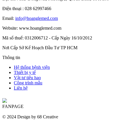
Điện thoại :
028 62997466
Email:
info@hoanglemed.com
Website: www.hoanglemed.com
Mã số thuế: 0312006712 - Cấp Ngày 16/10/2012
Nơi Cấp Sở Kế Hoạch Đầu Tư TP HCM
Thông tin
Hệ thống bệnh viện
Thiết bị y tế
Vật tư tiêu hao
Công trình mẫu​
Liên hệ​
FANPAGE
© 2024 Design by 68 Creative