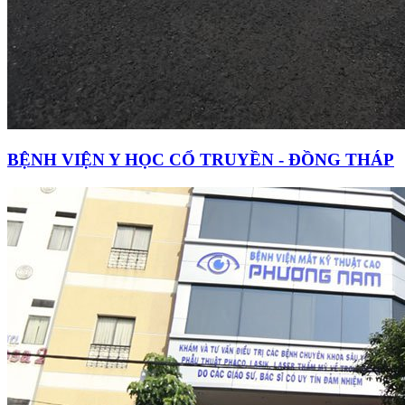
BỆNH VIỆN Y HỌC CỔ TRUYỀN - ĐỒNG THÁP