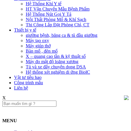
Hệ Thống Khí Y tế
HT Vận Chuyển Mẫu Bệnh Phẩm
Hệ Thống Nút Gọi Y Tá
Nội Thất Phòng Mổ & Khí Sạch
Thi Công Lắp Đặt Phòng Chì, CT
Thiết bị y tế
giường bệnh, băng ca & tủ đầu giường
Máy tạo oxy
Máy giúp thở
Bàn mổ , đèn mổ
X – quang cao tần & kỹ thuật số
Máy đo mật độ loãng xương
Tủ và xe đẩy chuyên dụng DSA
Hệ thống xét nghiệm di ứng BiolC
Vật tư tiêu hao
Công trình mẫu
Liên hệ​
X
MENU