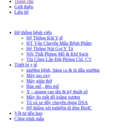
Trang chủ
Giới thiệu
Liên hệ​
Hệ thống bệnh viện
Hệ Thống Khí Y tế
HT Vận Chuyển Mẫu Bệnh Phẩm
Hệ Thống Nút Gọi Y Tá
Nội Thất Phòng Mổ & Khí Sạch
Thi Công Lắp Đặt Phòng Chì, CT
Thiết bị y tế
giường bệnh, băng ca & tủ đầu giường
Máy tạo oxy
Máy giúp thở
Bàn mổ , đèn mổ
X – quang cao tần & kỹ thuật số
Máy đo mật độ loãng xương
Tủ và xe đẩy chuyên dụng DSA
Hệ thống xét nghiệm di ứng BiolC
Vật tư tiêu hao
Công trình mẫu