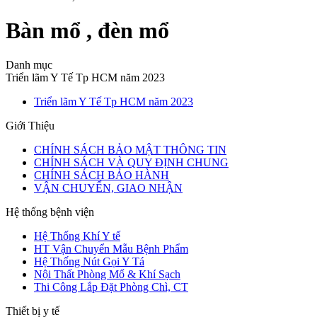
Bàn mổ , đèn mổ
Danh mục
Triển lãm Y Tế Tp HCM năm 2023
Triển lãm Y Tế Tp HCM năm 2023
Giới Thiệu
CHÍNH SÁCH BẢO MẬT THÔNG TIN
CHÍNH SÁCH VÀ QUY ĐỊNH CHUNG
CHÍNH SÁCH BẢO HÀNH
VẬN CHUYỂN, GIAO NHẬN
Hệ thống bệnh viện
Hệ Thống Khí Y tế
HT Vận Chuyển Mẫu Bệnh Phẩm
Hệ Thống Nút Gọi Y Tá
Nội Thất Phòng Mổ & Khí Sạch
Thi Công Lắp Đặt Phòng Chì, CT
Thiết bị y tế