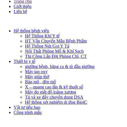
Trang chủ
Giới thiệu
Liên hệ​
Hệ thống bệnh viện
Hệ Thống Khí Y tế
HT Vận Chuyển Mẫu Bệnh Phẩm
Hệ Thống Nút Gọi Y Tá
Nội Thất Phòng Mổ & Khí Sạch
Thi Công Lắp Đặt Phòng Chì, CT
Thiết bị y tế
giường bệnh, băng ca & tủ đầu giường
Máy tạo oxy
Máy giúp thở
Bàn mổ , đèn mổ
X – quang cao tần & kỹ thuật số
Máy đo mật độ loãng xương
Tủ và xe đẩy chuyên dụng DSA
Hệ thống xét nghiệm di ứng BiolC
Vật tư tiêu hao
Công trình mẫu