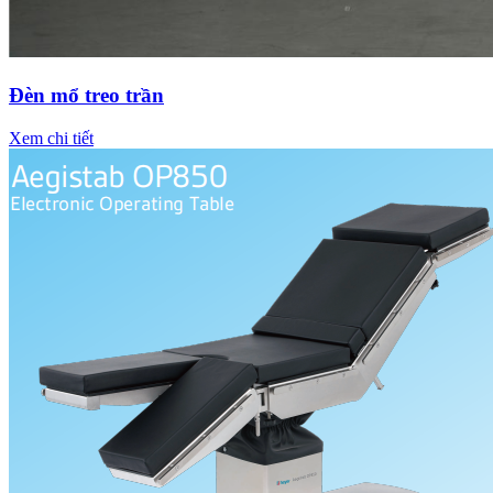
Đèn mổ treo trần
Xem chi tiết