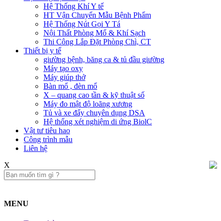
Hệ Thống Khí Y tế
HT Vận Chuyển Mẫu Bệnh Phẩm
Hệ Thống Nút Gọi Y Tá
Nội Thất Phòng Mổ & Khí Sạch
Thi Công Lắp Đặt Phòng Chì, CT
Thiết bị y tế
giường bệnh, băng ca & tủ đầu giường
Máy tạo oxy
Máy giúp thở
Bàn mổ , đèn mổ
X – quang cao tần & kỹ thuật số
Máy đo mật độ loãng xương
Tủ và xe đẩy chuyên dụng DSA
Hệ thống xét nghiệm di ứng BiolC
Vật tư tiêu hao
Công trình mẫu
Liên hệ​
X
MENU