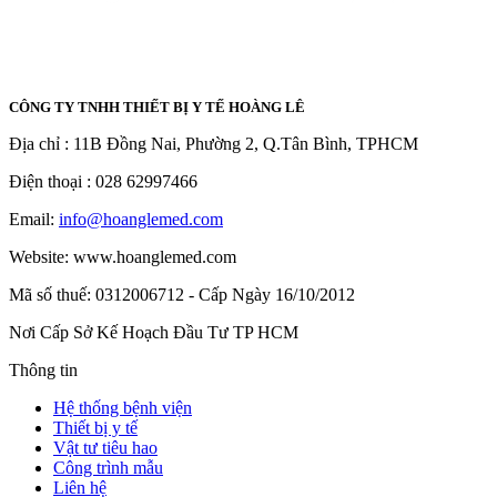
CÔNG TY TNHH THIẾT BỊ Y TẾ HOÀNG LÊ
Địa chỉ : 11B Đồng Nai, Phường 2, Q.Tân Bình, TPHCM
Điện thoại :
028 62997466
Email:
info@hoanglemed.com
Website: www.hoanglemed.com
Mã số thuế: 0312006712 - Cấp Ngày 16/10/2012
Nơi Cấp Sở Kế Hoạch Đầu Tư TP HCM
Thông tin
Hệ thống bệnh viện
Thiết bị y tế
Vật tư tiêu hao
Công trình mẫu​
Liên hệ​