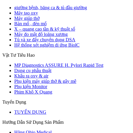
giường bệnh, băng ca & tủ đầu giường
Máy tạo oxy
Máy giúp thở
Bàn mổ , đèn mổ
X – quang cao tần & kỹ thuật số
Máy đo mật độ loãng xương
Tủ và xe đẩy chuyên dụng DSA
Hệ thống xét nghiệm di ứng BiolC
Vật Tư Tiêu Hao
MP Diagnostics ASSURE H. Pylori Rapid Test
Dụng cụ phẫu thuật
Khẩu ra oxy & air
Phụ kiện máy giúp thở & gây mê
Phụ kiện Monitor
Phim Khô X Quang
Tuyển Dụng
TUYỂN DỤNG
Hướng Dẫn Sử Dụng Sản Phẩm
Hãng Ohio Medical