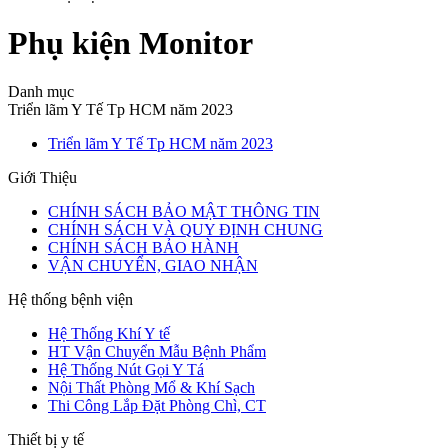
Phụ kiện Monitor
Danh mục
Triển lãm Y Tế Tp HCM năm 2023
Triển lãm Y Tế Tp HCM năm 2023
Giới Thiệu
CHÍNH SÁCH BẢO MẬT THÔNG TIN
CHÍNH SÁCH VÀ QUY ĐỊNH CHUNG
CHÍNH SÁCH BẢO HÀNH
VẬN CHUYỂN, GIAO NHẬN
Hệ thống bệnh viện
Hệ Thống Khí Y tế
HT Vận Chuyển Mẫu Bệnh Phẩm
Hệ Thống Nút Gọi Y Tá
Nội Thất Phòng Mổ & Khí Sạch
Thi Công Lắp Đặt Phòng Chì, CT
Thiết bị y tế