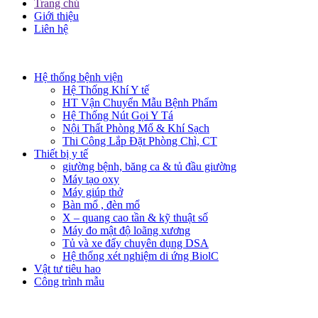
Trang chủ
Giới thiệu
Liên hệ​
Hệ thống bệnh viện
Hệ Thống Khí Y tế
HT Vận Chuyển Mẫu Bệnh Phẩm
Hệ Thống Nút Gọi Y Tá
Nội Thất Phòng Mổ & Khí Sạch
Thi Công Lắp Đặt Phòng Chì, CT
Thiết bị y tế
giường bệnh, băng ca & tủ đầu giường
Máy tạo oxy
Máy giúp thở
Bàn mổ , đèn mổ
X – quang cao tần & kỹ thuật số
Máy đo mật độ loãng xương
Tủ và xe đẩy chuyên dụng DSA
Hệ thống xét nghiệm di ứng BiolC
Vật tư tiêu hao
Công trình mẫu