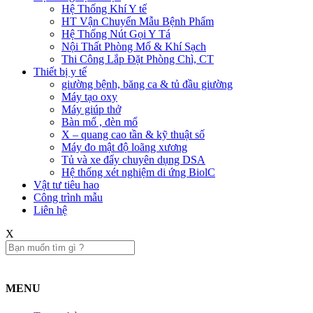
Hệ Thống Khí Y tế
HT Vận Chuyển Mẫu Bệnh Phẩm
Hệ Thống Nút Gọi Y Tá
Nội Thất Phòng Mổ & Khí Sạch
Thi Công Lắp Đặt Phòng Chì, CT
Thiết bị y tế
giường bệnh, băng ca & tủ đầu giường
Máy tạo oxy
Máy giúp thở
Bàn mổ , đèn mổ
X – quang cao tần & kỹ thuật số
Máy đo mật độ loãng xương
Tủ và xe đẩy chuyên dụng DSA
Hệ thống xét nghiệm di ứng BiolC
Vật tư tiêu hao
Công trình mẫu
Liên hệ​
X
MENU