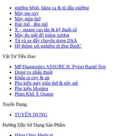
giường bệnh, băng ca & tủ đầu giường
Máy tạo oxy
Máy giúp thở
Bàn mổ , đèn mổ
X – quang cao tần & kỹ thuật số
Máy đo mật độ loãng xương
Tủ và xe đẩy chuyên dụng DSA
Hệ thống xét nghiệm di ứng BiolC
Vật Tư Tiêu Hao
MP Diagnostics ASSURE H. Pylori Rapid Test
Dụng cụ phẫu thuật
Khẩu ra oxy & air
Phụ kiện máy giúp thở & gây mê
Phụ kiện Monitor
Phim Khô X Quang
Tuyển Dụng
TUYỂN DỤNG
Hướng Dẫn Sử Dụng Sản Phẩm
Hãng Ohio Medical