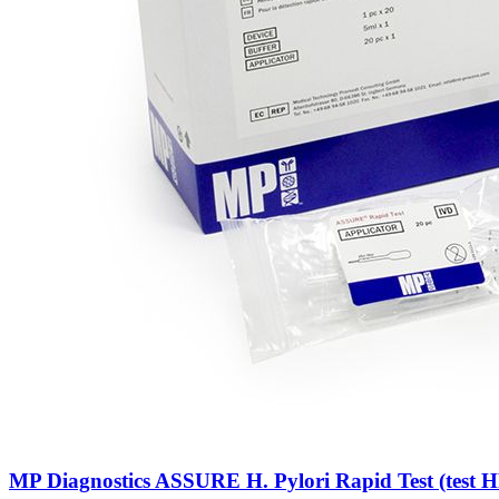
MP Diagnostics ASSURE H. Pylori Rapid Test (test H