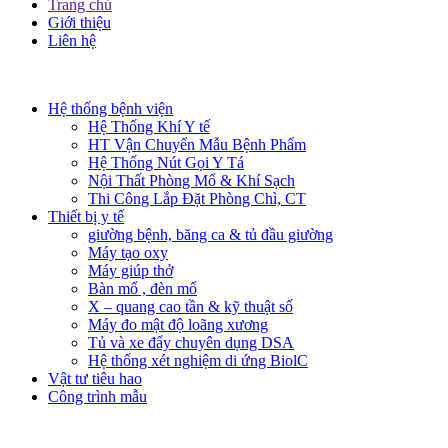
Trang chủ
Giới thiệu
Liên hệ​
Hệ thống bệnh viện
Hệ Thống Khí Y tế
HT Vận Chuyển Mẫu Bệnh Phẩm
Hệ Thống Nút Gọi Y Tá
Nội Thất Phòng Mổ & Khí Sạch
Thi Công Lắp Đặt Phòng Chì, CT
Thiết bị y tế
giường bệnh, băng ca & tủ đầu giường
Máy tạo oxy
Máy giúp thở
Bàn mổ , đèn mổ
X – quang cao tần & kỹ thuật số
Máy đo mật độ loãng xương
Tủ và xe đẩy chuyên dụng DSA
Hệ thống xét nghiệm di ứng BiolC
Vật tư tiêu hao
Công trình mẫu