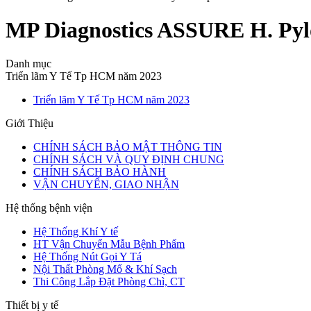
MP Diagnostics ASSURE H. Pylo
Danh mục
Triển lãm Y Tế Tp HCM năm 2023
Triển lãm Y Tế Tp HCM năm 2023
Giới Thiệu
CHÍNH SÁCH BẢO MẬT THÔNG TIN
CHÍNH SÁCH VÀ QUY ĐỊNH CHUNG
CHÍNH SÁCH BẢO HÀNH
VẬN CHUYỂN, GIAO NHẬN
Hệ thống bệnh viện
Hệ Thống Khí Y tế
HT Vận Chuyển Mẫu Bệnh Phẩm
Hệ Thống Nút Gọi Y Tá
Nội Thất Phòng Mổ & Khí Sạch
Thi Công Lắp Đặt Phòng Chì, CT
Thiết bị y tế