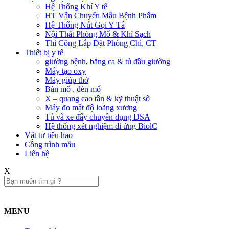
Hệ Thống Khí Y tế
HT Vận Chuyển Mẫu Bệnh Phẩm
Hệ Thống Nút Gọi Y Tá
Nội Thất Phòng Mổ & Khí Sạch
Thi Công Lắp Đặt Phòng Chì, CT
Thiết bị y tế
giường bệnh, băng ca & tủ đầu giường
Máy tạo oxy
Máy giúp thở
Bàn mổ , đèn mổ
X – quang cao tần & kỹ thuật số
Máy đo mật độ loãng xương
Tủ và xe đẩy chuyên dụng DSA
Hệ thống xét nghiệm di ứng BiolC
Vật tư tiêu hao
Công trình mẫu
Liên hệ​
X
MENU