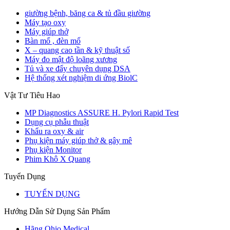
giường bệnh, băng ca & tủ đầu giường
Máy tạo oxy
Máy giúp thở
Bàn mổ , đèn mổ
X – quang cao tần & kỹ thuật số
Máy đo mật độ loãng xương
Tủ và xe đẩy chuyên dụng DSA
Hệ thống xét nghiệm di ứng BiolC
Vật Tư Tiêu Hao
MP Diagnostics ASSURE H. Pylori Rapid Test
Dụng cụ phẫu thuật
Khẩu ra oxy & air
Phụ kiện máy giúp thở & gây mê
Phụ kiện Monitor
Phim Khô X Quang
Tuyển Dụng
TUYỂN DỤNG
Hướng Dẫn Sử Dụng Sản Phẩm
Hãng Ohio Medical